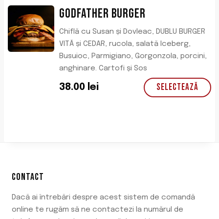
l
t
Godfather Burger
a
e
f
s
Chiflă cu Susan și Dovleac, DUBLU BURGER
o
t
VITĂ și CEDAR, rucola, salată Iceberg,
s
e
Busuioc, Parmigiano, Gorgonzola, porcini,
t
:
anghinare. Cartofi și Sos
:
4
Selectează
38.00
lei
5
5
2
.
.
0
0
0
0
l
l
e
e
i
CONTACT
i
.
.
Dacă ai întrebări despre acest sistem de comandă
online te rugăm să ne contactezi la numărul de