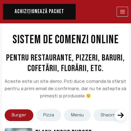
Skip
to
ACHIZIȚIONEAZĂ PACHET
content
Sistem De Comenzi Online
Pentru Restaurante, Pizzeri, Baruri,
Cofetării, Florării, Etc.
Aceste este un site demo. Poți duce comanda la sfârșit
pentru a primi email de confirmare, dar nu te aștepta să
primești și produsele
Burger
Pizza
Meniu
Shaorma