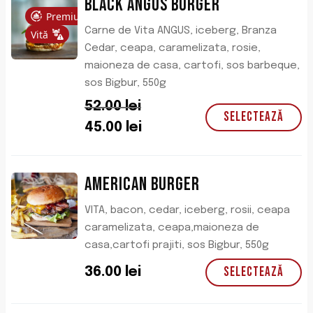
Black Angus Burger
Premium
Carne de Vita ANGUS, iceberg, Branza
Vită
Cedar, ceapa, caramelizata, rosie,
maioneza de casa, cartofi, sos barbeque,
sos Bigbur, 550g
P
52.00
lei
Selectează
r
P
45.00
lei
e
r
ț
e
u
ț
American Burger
l
u
i
VITA, bacon, cedar, iceberg, rosii, ceapa
l
n
caramelizata, ceapa,maioneza de
c
i
casa,cartofi prajiti, sos Bigbur, 550g
u
ț
r
Selectează
36.00
lei
i
e
a
n